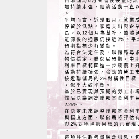
自 聯 儲 局 8 月 會 議 後 接 獲 的 訊
場 持 續 走 強 ， 經 濟 活 動 一 直 
。
平 均 而 言 ， 近 幾 個 月 ， 就 業 
停 留 於 低 點 。 家 庭 支 出 與 企 
長 。 以 12 個 月 為 基 準 ， 整 體 
能 源 後 的 通 脹 仍 接 近 2% 。 平 
預 期 指 標 少 有 變 動 。
為 符 合 法 定 任 務 ， 聯 儲 局 尋 
物 價 穩 定 。 聯 儲 局 預 期 ， 中 
利 率 目 標 範 圍 進 一 步 緩 慢 上 
活 動 持 續 擴 張 ， 強 勁 的 勞 工 
接 近 聯 儲 局 的 2% 對 稱 性 目 標 
， 似 乎 大 致 平 衡 。
基 於 已 實 現 與 預 期 的 勞 工 市 
儲 局 決 議 調 高 聯 邦 基 金 利 率 目
2.25% 。
在 決 定 未 來 調 整 聯 邦 基 金 利 
與 幅 度 方 面 ， 聯 儲 局 將 評 估 
與 2% 對 稱 通 脹 目 標 的 已 實 現 
。
這 項 評 估 將 考 量 廣 泛 訊 息 ， 