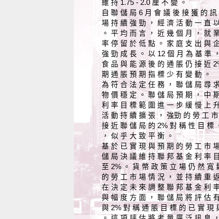
維 持 1.75 - 2.0 厘 不 變 。
自 聯 儲 局 6 月 會 議 後 接 獲 的 訊
場 持 續 強 勁 ， 經 濟 活 動 一 直 
。 平 均 而 言 ， 近 幾 個 月 ， 就 
率 停 留 於 低 點 。 家 庭 支 出 與 
強 勁 成 長 。 以 12 個 月 為 基 準 
食 品 與 能 源 後 的 通 脹 仍 接 近 2
期 通 脹 預 期 指 標 少 有 變 動 。
為 符 合 法 定 任 務 ， 聯 儲 局 尋 
物 價 穩 定 。 聯 儲 局 預 期 ， 中 
利 率 目 標 範 圍 進 一 步 緩 慢 上 
活 動 持 續 擴 張 ， 強勁 的 勞 工 市
接 近 聯 儲 局 的 2% 對 稱 性 目 標 
， 似 乎 大 致 平 衡 。
基 於 已 實 現 與 預 期 的 勞 工 市 
儲 局 決 議 維 持 聯 邦 基 金 利 率 目
至 2% 。 貨 幣 政 策 立 場 仍 然 寬 
的 勞 工 市 場 情 況 ， 並 持 續 重 返
在 決 定 未 來 調 整 聯 邦 基 金 利 
與 幅 度 方 面 ， 聯 儲 局 將 評 估 
與 2% 對 稱 通 脹 目 標 的 已 實 現 
。 這 項 評 估 將 考 量 廣 泛 訊 息 