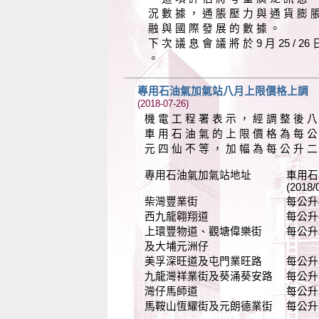
況 數 據 ， 通 脹 壓 力 與 通 貨 膨 
融 與 國 際 發 展 的 數 據 。
下 次 議 息 會 議 將 於 9 月 25 / 26
。
專用石油氣加氣站八月上限價格上調
(2018-07-26)
機 電 工 程 署 表 示 ， 經 調 整 後 八
車 用 石 油 氣 的 上 限 價 格 為 每 公
元 四 仙 不 等 ， 加 幅 為 每 公 升 二
專用石油氣加氣站地址 車用石
(2018/08/01-201
柴灣豐業街 每公升4.04元(
西九龍翱翔道 每公升4.04元
上環豐物道、觀塘偉樂街 每公升3.64
及大埔元洲仔
美孚深旺道及屯門業旺路 每公升3.71
九龍灣祥業街及葵涌葵安路 每公升3.68
灣仔馬師道 每公升3.71元(
馬鞍山恆耀街及元朗德業街 每公升3.50