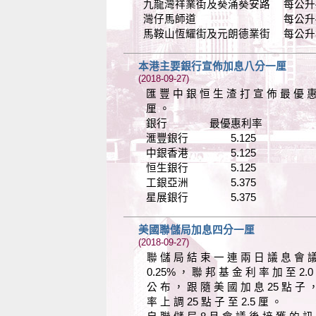
九龍灣祥業街及葵涌葵安路 每公升4.07
灣仔馬師道 每公升4.09元(
馬鞍山恆耀街及元朗德業街 每公升3.89
本港主要銀行宣佈加息八分一厘
(2018-09-27)
匯 豐 中 銀 恒 生 渣 打 宣 佈 最 優 
厘 。
銀行 最優惠利率
滙豐銀行 5.125
中銀香港 5.125
恒生銀行 5.125
工銀亞洲 5.375
星展銀行 5.375
美國聯儲局加息四分一厘
(2018-09-27)
聯 儲 局 結 束 一 連 兩 日 議 息 會 
0.25% ， 聯 邦 基 金 利 率 加 至 2.0 
公 布 ， 跟 隨 美 國 加 息 25 點 子 
率 上 調 25 點 子 至 2.5 厘 。