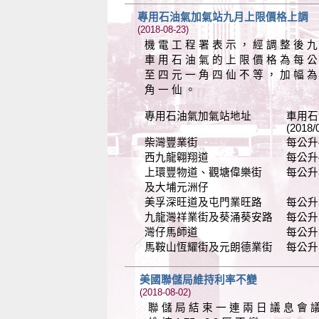
專用石油氣加氣站九月上限價格上調
(2018-08-23)
機 電 工 程 署 表 示 ， 經 調 整 後 九
車 用 石 油 氣 的 上 限 價 格 為 每 公
至 四 元 一 角 四 仙 不 等 ， 加 幅 為
角 一 仙 。
專用石油氣加氣站地址 車用石
(2018/09/01-201
柴灣豐業街 每公升4.14元(
西九龍翱翔道 每公升4.14元
上環豐物道、觀塘偉樂街 每公升3.75
及大埔元洲仔
美孚深旺道及屯門業旺路 每公升3.82
九龍灣祥業街及葵涌葵安路 每公升3.79
灣仔馬師道 每公升3.81元(
馬鞍山恆耀街及元朗德業街 每公升3.61
美國聯儲局維持利率不變
(2018-08-02)
聯 儲 局 結 束 一 連 兩 日 議 息 會 