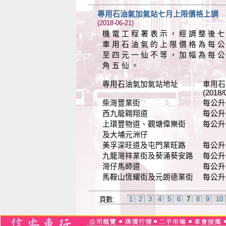
專用石油氣加氣站七月上限價格上調
(2018-06-21)
機 電 工 程 署 表 示 ， 經 調 整 後 七
車 用 石 油 氣 的 上 限 價 格 為 每 公
至 四 元 一 仙 不 等 ， 加 幅 為 每 公
角 五 仙 。
專用石油氣加氣站地址 車用石
(2018/07/01-201
柴灣豐業街 每公升4.01元(
西九龍翱翔道 每公升4.01元
上環豐物道、觀塘偉樂街 每公升3.61
及大埔元洲仔
美孚深旺道及屯門業旺路 每公升3.69
九龍灣祥業街及葵涌葵安路 每公升3.66
灣仔馬師道 每公升3.68元(
馬鞍山恆耀街及元朗德業街 每公升3.48
1
2
3
4
5
6
7
8
9
10
頁數: