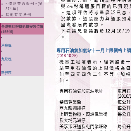
與 幅 度 方 面 ， 聯 儲 局 將 評 估 
< 道 路 交 通 條 例 > (第
與 2% 對 稱 通 脹 目 標 的 已 實 現 
374 章 )
。 這 項 評 估 將 考 量 廣 泛 訊 息 
其 他 有 關 法 例
況 數 據 ， 通 脹 壓 力 與 通 脹 預 
國 際 發 展 的 數 據 。
全港衝紅燈攝影機安裝位置
下 次 議 息 會 議 將 於 12 月 18 / 1
(155個)
。
港島區
專用石油氣加氣站十一月上限價格上調
(2018-10-25)
九龍區
機 電 工 程 署 表 示 ， 經 調 整 後 十
站 車 用 石 油 氣 的 上 限 價 格 為 每
新界區
仙 至 四 元 四 角 二 仙 不 等 ， 加 幅
仙 。
專用石油氣加氣站地址 車用石
(2018/11/01-201
柴灣豐業街 每公升4.42元(
西九龍翱翔道 每公升4.42元
上環豐物道、觀塘偉樂街 每公升4.02
及大埔元洲仔
美孚深旺道及屯門業旺路 每公升4.10