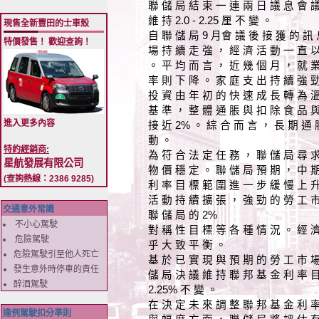
聯 儲 局 結 束 一 連 兩 日 議 息 會 
維 持 2.0 - 2.25 厘 不 變 。
現售全新豐田的士車殼
自 聯 儲 局 9 月會 議 後 接 獲 的 訊
特價發售！ 歡迎查詢！
場 持 續 走 強 ， 經 濟 活 動 一 直 
。 平 均 而 言 ， 近 幾 個 月 ， 就 
率 則 下 降 。 家 庭 支 出 持 續 強 
投 資 由 年 初 的 快 速 成 長 轉 為 溫
基 準 ， 整 體 通 脹 與 扣 除 食 品 
進入更多內容
接 近 2% 。 綜 合 而 言 ， 長 期 通 
動 。
特約經銷商:
為 符 合 法 定 任 務 ， 聯 儲 局 尋 
星航發展有限公司
物 價 穩 定 。 聯 儲 局 預 期 ， 中 
(查詢熱線：2386 9285)
利 率 目 標 範 圍 進 一 步 緩 慢 上 
活 動 持 續 擴 張 ， 強 勁 的 勞 工 
交通意外常識
聯 儲 局 的 2%
不小心駕駛
對 稱 性 目 標 等 各 種 情 況 。 經 
危險駕駛
乎 大 致 平 衡 。
危險駕駛引至他人死亡
基 於 已 實 現 與 預 期 的 勞 工 市 
發生意外時停車的責任
儲 局 決 議 維 持 聯 邦 基 金 利 率 目
醉酒駕駛
2.25% 不 變 。
在 決 定 未 來 調 整 聯 邦 基 金 利 
違例駕駛扣分準則