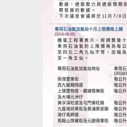
數 據 ， 通 脹 壓 力 與 通 脹 預 期 
際 發 展 的 數 據 。
下 次 議 息 會 議 將 於 11 月 7 / 8 
專用石油氣加氣站十月上限價格上調
(2018-09-20)
機 電 工 程 署 表 示 ， 經 調 整 後 十
車 用 石 油 氣 的 上 限 價 格 為 每 公
至 四 元 二 角 九 仙 不 等 ， 加 幅 為
至 一 角 五 仙 。
專用石油氣加氣站地址 車用石
(2018/10/01-201
柴灣豐業街 每公升4.29元(
西九龍翱翔道 每公升4.29元
上環豐物道、觀塘偉樂街 每公升3.89
及大埔元洲仔
美孚深旺道及屯門業旺路 每公升3.97
九龍灣祥業街及葵涌葵安路 每公升3.94
灣仔馬師道 每公升3.96元(
馬鞍山恆耀街及元朗德業街 每公升3.76